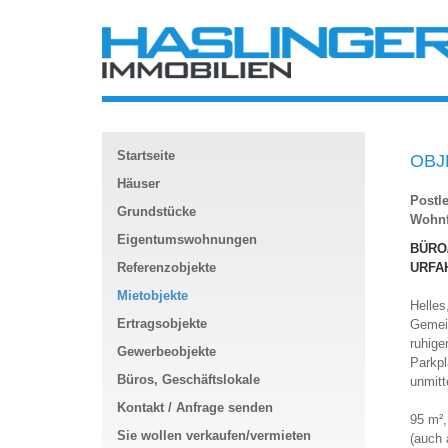
Startseite
OBJE
Häuser
Postle
Grundstücke
Wohnf
Eigentumswohnungen
BÜRO/
Referenzobjekte
URFAH
Mietobjekte
Helles
Ertragsobjekte
Gemein
ruhige
Gewerbeobjekte
Parkpl
Büros, Geschäftslokale
unmitt
Kontakt / Anfrage senden
95 m²,
Sie wollen verkaufen/vermieten
(auch 