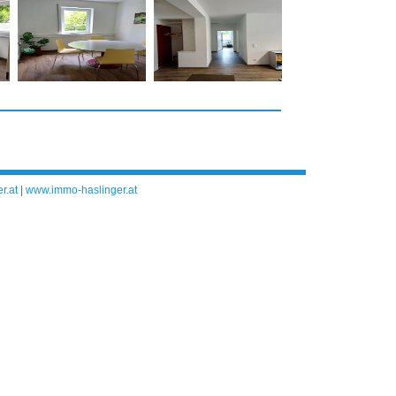
r.at
|
www.immo-haslinger.at