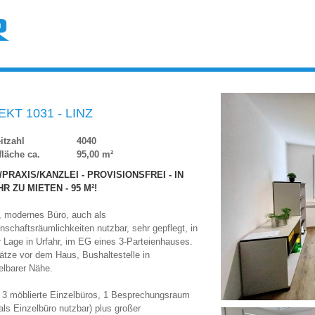
KT 1031 - LINZ
itzahl
4040
läche ca.
95,00 m²
PRAXIS/KANZLEI - PROVISIONSFREI - IN
R ZU MIETEN - 95 M²!
, modernes Büro, auch als
schaftsräumlichkeiten nutzbar, sehr gepflegt, in
r Lage in Urfahr, im EG eines 3-Parteienhauses.
ätze vor dem Haus, Bushaltestelle in
elbarer Nähe.
 3 möblierte Einzelbüros, 1 Besprechungsraum
als Einzelbüro nutzbar) plus großer